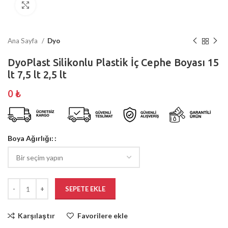
Büyütmek için tıklayın
Ana Sayfa
Dyo
DyoPlast Silikonlu Plastik İç Cephe Boyası 15
lt 7,5 lt 2,5 lt
0
₺
Boya Ağırlığı:
SEPETE EKLE
Karşılaştır
Favorilere ekle