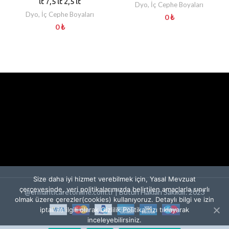
lt 7,5 lt 2,5 lt
Dyo
,
İç Cephe Boyaları
Dyo
,
İç Cephe Boyaları
0
₺
0
₺
Size daha iyi hizmet verebilmek için, Yasal Mevzuat
çerçevesinde, veri politikalarımızda belirtilen amaçlarla sınırlı
@ermanticaretonline.com.tr | Bütün Hakları Saklıdır. 2023
olmak üzere çerezler(cookies) kullanıyoruz. Detaylı bilgi ve izin
iptali ile ilgili olarak Gizlilik Politikamızı tıklayarak
inceleyebilirsiniz.