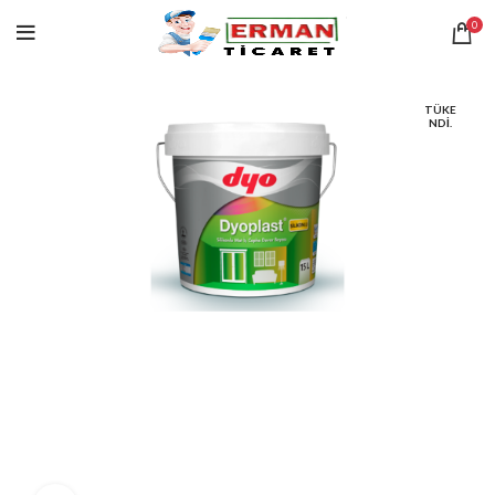
0
TÜKE
NDI.