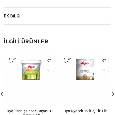
EK BILGI
İLGILI ÜRÜNLER
TÜKE
TÜKE
NDI.
NDI.
DyoPlast İç Cephe Boyası 15
Dyo Dyotek 15 lt 2,5 lt 1 lt