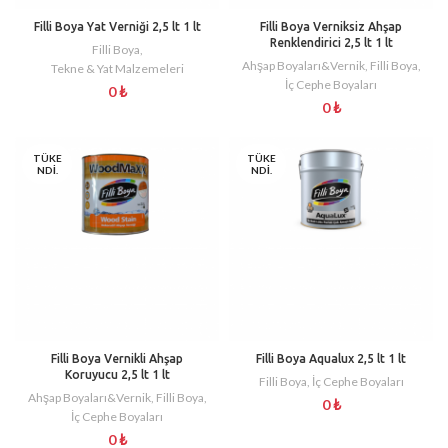
Filli Boya Yat Verniği 2,5 lt 1 lt
Filli Boya Verniksiz Ahşap
Renklendirici 2,5 lt 1 lt
Filli Boya
,
Ahşap Boyaları&Vernik
,
Filli Boya
,
Tekne & Yat Malzemeleri
İç Cephe Boyaları
0
₺
0
₺
TÜKE
TÜKE
NDI.
NDI.
Filli Boya Vernikli Ahşap
Filli Boya Aqualux 2,5 lt 1 lt
Koruyucu 2,5 lt 1 lt
Filli Boya
,
İç Cephe Boyaları
Ahşap Boyaları&Vernik
,
Filli Boya
,
0
₺
İç Cephe Boyaları
0
₺