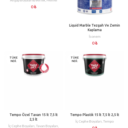
Ahşap Boyaları&Vernik
,
Hemel
0
₺
Liquid Marble Tezgah Ve Zemin
Kaplama
İsonem
0
₺
TÜKE
TÜKE
NDI.
NDI.
Tempo Özel Tavan 15 lt 7,5 lt
Tempo Plastik 15 lt 7,5 lt 2,5 lt
2,5 lt
İç Cephe Boyaları
,
Tempo
İç Cephe Boyaları
,
Tavan Boyaları
,
0
₺