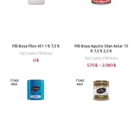
Filli Boya Filox 451 1 lt 7,5 lt
Filli Boya Agusto Silan Astar 15
lt 7,5 lt 2,5 lt
Dış Cephe
,
Filli Boya
Dış Cephe
,
Filli Boya
0
₺
570
₺
–
2.080
₺
TÜKE
TÜKE
NDI.
NDI.