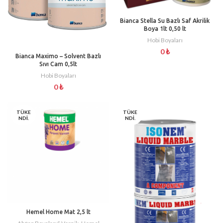
Bianca Stella Su Bazlı Saf Akrilik
Boya 1lt 0,50 lt
Hobi Boyaları
0
₺
Bianca Maximo – Solvent Bazlı
Sıvı Cam 0,5lt
Hobi Boyaları
0
₺
TÜKE
TÜKE
NDI.
NDI.
Hemel Home Mat 2,5 lt