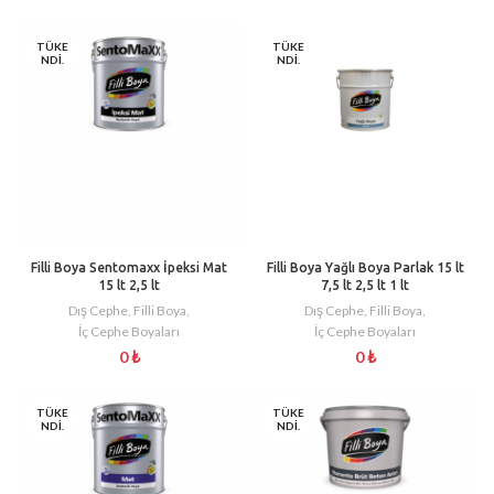
TÜKE
TÜKE
NDI.
NDI.
Filli Boya Sentomaxx İpeksi Mat
Filli Boya Yağlı Boya Parlak 15 lt
15 lt 2,5 lt
7,5 lt 2,5 lt 1 lt
Dış Cephe
,
Filli Boya
,
Dış Cephe
,
Filli Boya
,
İç Cephe Boyaları
İç Cephe Boyaları
0
₺
0
₺
TÜKE
TÜKE
NDI.
NDI.