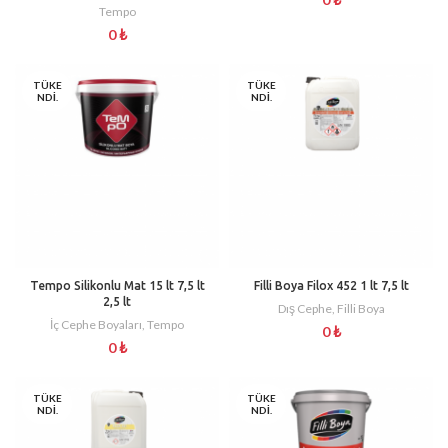
Tempo
0
₺
TÜKE
TÜKE
NDI.
NDI.
Tempo Silikonlu Mat 15 lt 7,5 lt
Filli Boya Filox 452 1 lt 7,5 lt
2,5 lt
Dış Cephe
,
Filli Boya
İç Cephe Boyaları
,
Tempo
0
₺
0
₺
TÜKE
TÜKE
NDI.
NDI.