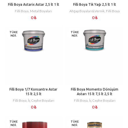
Filli Boya Astarix Astar 2,5 lt 1 lt
Filli Boya Tik Yağı 2,5 lt 1 lt
Filli Boya
,
Metal Boyaları
Ahşap Boyaları&Vernik
,
Filli Boya
0
₺
0
₺
TÜKE
TÜKE
NDI.
NDI.
Filli Boya 1/7 Konsantre Astar
Filli Boya Momento Dönüşüm
15 lt 2,5 lt
Astarı 15 lt 7,5 lt 2,5 lt
Filli Boya
,
İç Cephe Boyaları
Filli Boya
,
İç Cephe Boyaları
0
₺
0
₺
TÜKE
TÜKE
NDI.
NDI.