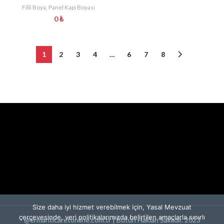
Filli Boya
,
Panel Kapı Boyası
0
₺
1
2
3
4
…
6
7
8
Size daha iyi hizmet verebilmek için, Yasal Mevzuat
çerçevesinde, veri politikalarımızda belirtilen amaçlarla sınırlı
@ermanticaretonline.com.tr | Bütün Hakları Saklıdır. 2023