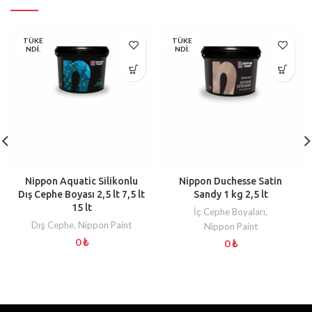
TÜKE
TÜKE
NDI.
NDI.
Nippon Aquatic Silikonlu
Nippon Duchesse Satin
Dış Cephe Boyası 2,5 lt 7,5 lt
Sandy 1 kg 2,5 lt
15 lt
İç Cephe Boyaları
,
Dış Cephe
,
Nippon Paint
Nippon Paint
0
₺
0
₺