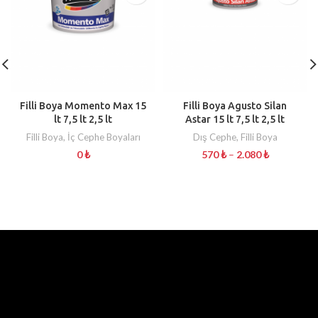
Filli Boya Momento Max 15
Filli Boya Agusto Silan
lt 7,5 lt 2,5 lt
Astar 15 lt 7,5 lt 2,5 lt
Filli Boya
,
İç Cephe Boyaları
Dış Cephe
,
Filli Boya
0
₺
570
₺
–
2.080
₺