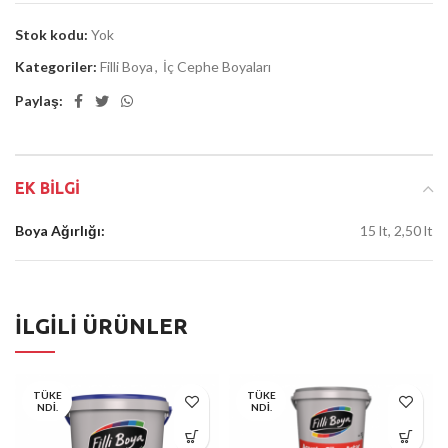
Stok kodu:
Yok
Kategoriler:
Filli Boya
,
İç Cephe Boyaları
Paylaş:
EK BILGI
Boya Ağırlığı:
15 lt, 2,50 lt
İLGILI ÜRÜNLER
TÜKE
TÜKE
NDI.
NDI.