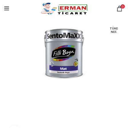
0
TÜKE
NDI.