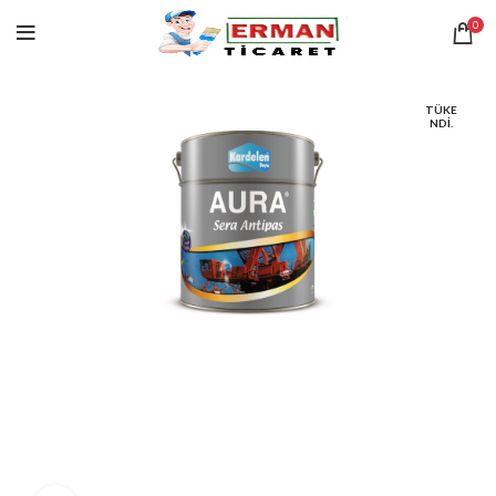
0
TÜKE
NDI.