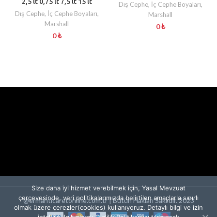
2,5 lt 0,75 lt 7,5 lt 15 lt
Dış Cephe
,
İç Cephe Boyaları
,
Dış Cephe
,
İç Cephe Boyaları
,
Marshall
Marshall
0
₺
0
₺
Size daha iyi hizmet verebilmek için, Yasal Mevzuat
çerçevesinde, veri politikalarımızda belirtilen amaçlarla sınırlı
@ermanticaretonline.com.tr | Bütün Hakları Saklıdır. 2023
olmak üzere çerezler(cookies) kullanıyoruz. Detaylı bilgi ve izin