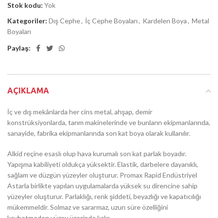
Stok kodu:
Yok
Kategoriler:
Dış Cephe
,
İç Cephe Boyaları
,
Kardelen Boya
,
Metal
Boyaları
Paylaş:
AÇIKLAMA
İç ve dış mekânlarda her cins metal, ahşap, demir
konstrüksiyonlarda, tarım makinelerinde ve bunların ekipmanlarında,
sanayide, fabrika ekipmanlarında son kat boya olarak kullanılır.
Alkid reçine esaslı olup hava kurumalı son kat parlak boyadır.
Yapışma kabiliyeti oldukça yüksektir. Elastik, darbelere dayanıklı,
sağlam ve düzgün yüzeyler oluşturur. Promax Rapid Endüstriyel
Astarla birlikte yapılan uygulamalarda yüksek su direncine sahip
yüzeyler oluşturur. Parlaklığı, renk şiddeti, beyazlığı ve kapatıcılığı
mükemmeldir. Solmaz ve sararmaz, uzun süre özelliğini
kaybetmeden yüzey üzerinde kalır.