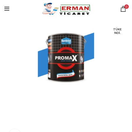
0
TÜKE
NDI.