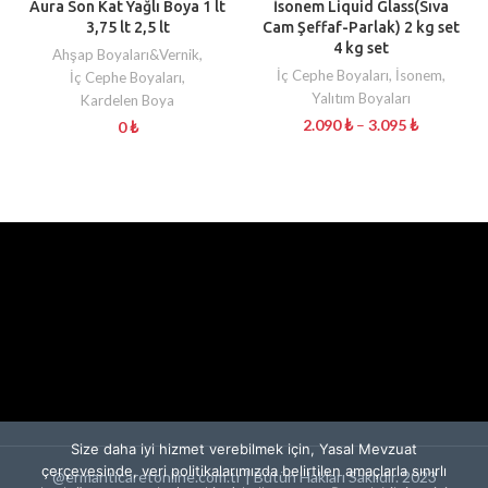
Aura Son Kat Yağlı Boya 1 lt
İsonem Liquid Glass(Sıva
3,75 lt 2,5 lt
Cam Şeffaf-Parlak) 2 kg set
4 kg set
Ahşap Boyaları&Vernik
,
İç Cephe Boyaları
,
İsonem
,
İç Cephe Boyaları
,
Yalıtım Boyaları
Kardelen Boya
2.090
₺
–
3.095
₺
0
₺
Size daha iyi hizmet verebilmek için, Yasal Mevzuat
çerçevesinde, veri politikalarımızda belirtilen amaçlarla sınırlı
@ermanticaretonline.com.tr | Bütün Hakları Saklıdır. 2023